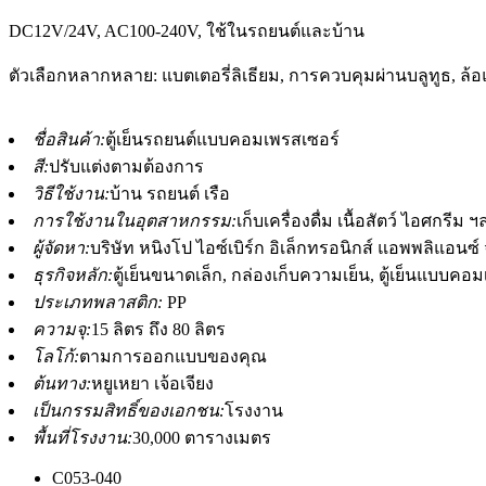
DC12V/24V, AC100-240V, ใช้ในรถยนต์และบ้าน
ตัวเลือกหลากหลาย: แบตเตอรี่ลิเธียม, การควบคุมผ่านบลูทูธ, ล
ชื่อสินค้า:
ตู้เย็นรถยนต์แบบคอมเพรสเซอร์
สี:
ปรับแต่งตามต้องการ
วิธีใช้งาน:
บ้าน รถยนต์ เรือ
การใช้งานในอุตสาหกรรม:
เก็บเครื่องดื่ม เนื้อสัตว์ ไอศกรีม 
ผู้จัดหา:
บริษัท หนิงโป ไอซ์เบิร์ก อิเล็กทรอนิกส์ แอพพลิแอนซ์
ธุรกิจหลัก:
ตู้เย็นขนาดเล็ก, กล่องเก็บความเย็น, ตู้เย็นแบบคอ
ประเภทพลาสติก:
PP
ความจุ:
15 ลิตร ถึง 80 ลิตร
โลโก้:
ตามการออกแบบของคุณ
ต้นทาง:
หยูเหยา เจ้อเจียง
เป็นกรรมสิทธิ์ของเอกชน:
โรงงาน
พื้นที่โรงงาน:
30,000 ตารางเมตร
C053-040