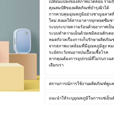
เปลี่ยนแปลงของสภาพแวดล้อม รวมถึง
คุณสมบัติของผลิตภัณฑ์บำรุงผิวได้
การควบคุมอุณหภูมิอย่างชาญฉลาดที่
ใหม่ ส่งผลให้สารอาหารทุกหยดซึมซาบเข
ระบบระบายความร้อนด้วยอากาศเป็นแ
ระบบทำความเย็นด้วยเซมิคอนดักเตอ
หมดกังวลเรื่องการเก็บรักษาผลิตภัณฑ
จากสภาพแวดล้อมที่มีอุณหภูมิสูง หมดก
ระมัดระวังจนอาจปนเปื้อนเชื้อโรค
หากคุณต้องการอุปกรณ์ที่ไม่รบกวนสม
เลือกเรา
สถานการณ์การใช้งานผลิตภัณฑ์ดูแล
แนะนำให้ระบุอุณหภูมิในการแช่เย็นส