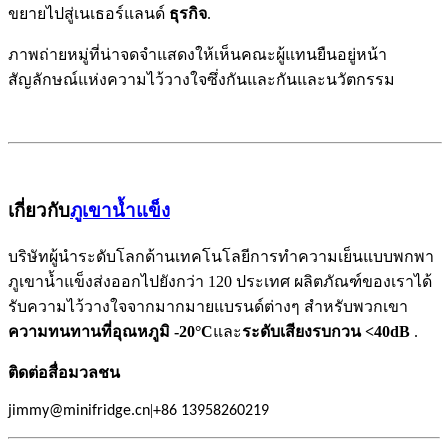
ขยายไปสู่
.
เนเธอร์แลนด์
ธุรกิจ
ภาพถ่ายหมู่ที่น่าจดจำแสดงให้เห็นคณะผู้แทนยืนอยู่หน้า
สัญลักษณ์แห่งความไว้วางใจซึ่งกันและกันและนวัตกรรม
เกี่ยวกับ
ภูเขาน้ำแข็ง
บริษัทผู้นำระดับโลกด้านเทคโนโลยีการทำความเย็นแบบพกพา
ส่งออกไปยังกว่า 120 ประเทศ ผลิตภัณฑ์ของเราได้
ภูเขาน้ำแข็ง
รับความไว้วางใจจาก
แบรนด์ต่างๆ สำหรับพวกเขา
มากมาย
ความทนทานที่อุณหภูมิ -20°C
และ
ระดับเสียงรบกวน <40dB
​ .
ติดต่อสื่อมวลชน
|
jimmy@minifridge.cn
+86
13958260219