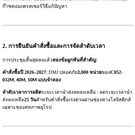
วิธีแก้ปัญหา
ก๊าซคอมเพรสเซอร์
2. การยืนยันคำสั่งซื้อและการจัดลำดับเวลา
การประชุมสิ้นสุดลงแล้ว
ข้อผูกพันที่สำคัญ
:
สอง
คำสั่งซื้อปี 2026–2027
: DMJ ปลอดภัย
,000 หน่วย
ของ
C052-
2
032
M, 40M, 50M
แบบจำลอง
ลำดับเวลาการผลิต
ระยะเวลานำส่งลดลงเหลือ : ลดระยะเวลานำ
ส่งลงเหลือ
25 วัน
สำหรับคำสั่งซื้อเร่งด่วนผ่านช่องทางโลจิสติกส์
เฉพาะของสหภาพยุโรป