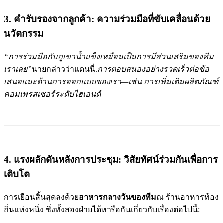
3. คำรับรองจากลูกค้า: ความร่วมมือที่ขับเคลื่อนด้วย
นวัตกรรม
“การร่วมมือกับ
เหมือนเป็นการมีส่วนเสริมของทีม
ภูเขาน้ำแข็ง
เราเลย”
นายกล่าวว่า
.
การตอบสนองอย่างรวดเร็วต่อข้อ
แดนนี่
เสนอแนะด้านการออกแบบของเรา—เช่น การเพิ่มเติม
ผลิตภัณฑ์
คอมเพรสเซอร์ระดับไฮเอนด์
4. แรงผลักดันหลังการประชุม: วิสัยทัศน์ร่วมกันเพื่อการ
เติบโต
การเยือนสิ้นสุดลงด้วย
อาหารกลางวันของทีม
ณ ร้านอาหารท้อง
ถิ่นแห่งหนึ่ง ซึ่งทั้งสองฝ่ายได้หารือกันเกี่ยวกับเรื่องต่อไปนี้: