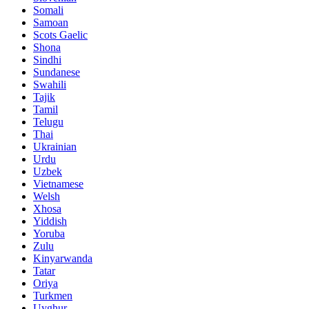
Somali
Samoan
Scots Gaelic
Shona
Sindhi
Sundanese
Swahili
Tajik
Tamil
Telugu
Thai
Ukrainian
Urdu
Uzbek
Vietnamese
Welsh
Xhosa
Yiddish
Yoruba
Zulu
Kinyarwanda
Tatar
Oriya
Turkmen
Uyghur