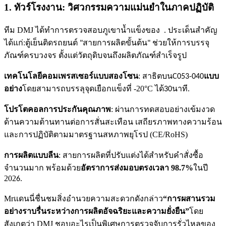
1. ทัวร์โรงงาน: วิศวกรรมความแม่นยำในภาคปฏิบัติ
ทีม DMJ ได้ทำการตรวจสอบ
ของ ​ . ประเด็นสำคัญ
ภูเขาน้ำแข็ง
ได้แก่:
ตู้เย็นติดรถยนต์ "สายการผลิตขั้นต้น" ช่วยให้การบรรจุ
ภัณฑ์ครบวงจร ตั้งแต่วัตถุดิบจนถึงผลิตภัณฑ์สำเร็จรูป
เทคโนโลยีคอมเพรสเซอร์แบบสองโซน
: สาธิตบน
แบบ
C053-040
อย่าง
โดยสามารถบรรลุจุดเยือกแข็งที่ -20°C ได้
นาที.
30
โปรโตคอลการประกันคุณภาพ
: ผ่านการทดสอบอย่างเข้มงวด
ด้านความต้านทานต่อการสั่นสะเทือน เสถียรภาพทางความร้อน
และการปฏิบัติตามมาตรฐานสหภาพยุโรป (CE/RoHS)
การผลิตแบบลีน
: สายการผลิตที่ปรับแต่งได้สำหรับคำสั่งซื้อ
จำนวนมาก พร้อมด้วย
อัตราการส่งมอบตรงเวลา 98.7%
ในปี
202
.
6
Mr
ชื่นชมสิ่งอำนวยความสะดวกดังกล่าว
“การผสานรวม
แดนนี่
อย่างราบรื่นระหว่างการผลิตอัจฉริยะและความยั่งยืน”
โดย
สังเกตว่า DMJ ชอบอะไรเป็นพิเศษ
การตรวจจับการรั่วไหลของ