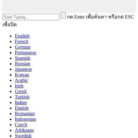
กด Enter เพื่อค้นหา หรือกด ESC
เพื่อปิด
English
French
German
Portuguese
Spanish
Russian
Japanese
Korean
Arabic
Irish
Greek
Turkish
Italian
Danish
Romanian
Indonesian
Czech
Afrikaans
Swedish