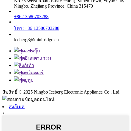
No.25 Weisi Road (East Section), Simen Town, Yuyao City
Ningbo, Zhejiang Province, China 315470
+86-13586703288
โทร: +86-13586703288
iceberg8@minifridge.cn
ลิขสิทธิ์ © 2025 Ningbo Iceberg Electronic Appliance Co., Ltd.
ส่งอีเมล
x